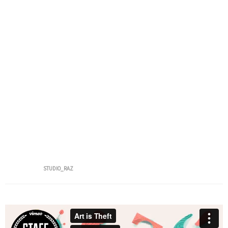
blandit praesent luptatum zzril delenit augue duis
dolore te feugait nulla facilisi. Nam liber tempor cum
soluta nobis eleifend option congue nihil imperdiet
doming id quod mazim placerat facer possim assum.
Typi non habent claritatem insitam; est usus legentis
in iis qui facit eorum claritatem. Investigationes
demonstraverunt lectores legere me lius quod ii
legunt saepius. Claritas est etiam processus
dynamicus, qui sequitur mutationem consuetudium
lectorum. Mirum est notare quam littera
Posted by
STUDIO_RAZ