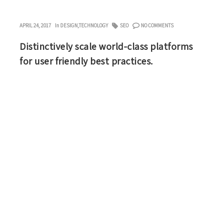
APRIL 24, 2017
In
DESIGN
,
TECHNOLOGY
SEO
NO COMMENTS
Distinctively scale world-class platforms
for user friendly best practices.
Lorem ipsum dolor sit amet, consectetuer adipiscing
elit, sed diam nonummy nibh euismod tincidunt ut
laoreet dolore magna aliquam erat volutpat. Ut wisi
enim ad minim veniam, quis nostrud exerci tation
ullamcorper suscipit lobortis nisl ut aliquip ex ea
commodo consequat. Duis autem vel eum iriure dolor
in hendrerit in vulputate velit esse molestie
consequat, vel illum dolore eu feugiat nulla facilisis at
vero eros et accumsan et iusto odio dignissim qui
blandit praesent luptatum zzril delenit augue duis
dolore te feugait nulla facilisi. Nam liber tempor cum