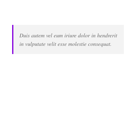
dynamicus, qui sequitur mutationem consuetudium
lectorum. Mirum est notare quam littera
Duis autem vel eum iriure dolor in hendrerit
in vulputate velit esse molestie consequat.
Lorem ipsum dolor sit amet, consectetuer adipiscing
elit, sed diam nonummy nibh euismod tincidunt ut
laoreet dolore magna aliquam erat volutpat. Ut wisi
enim ad minim veniam, quis nostrud exerci tation
ullamcorper suscipit lobortis nisl ut aliquip ex ea
commodo consequat. Duis autem vel eum iriure dolor
in hendrerit in vulputate velit esse molestie
consequat, vel illum dolore eu feugiat nulla facilisis at
vero eros et accumsan et iusto odio dignissim qui