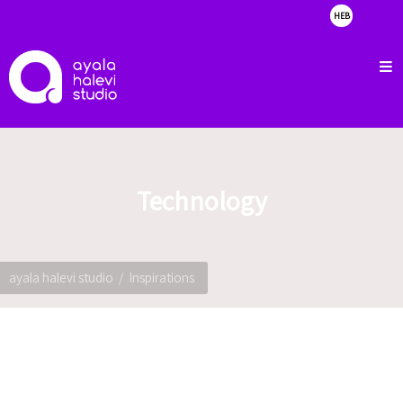
HEB
about
clients
portfolio
showreel
Technology
contact
ayala halevi studio
Inspirations