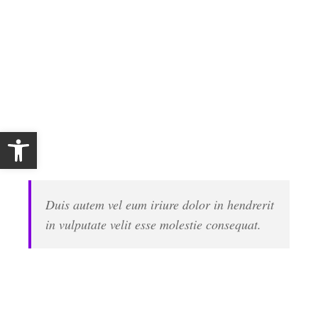
soluta nobis eleifend option congue nihil imperdiet
doming id quod mazim placerat facer possim assum.
Typi non habent claritatem insitam; est usus legentis
in iis qui facit eorum claritatem. Investigationes
demonstraverunt lectores legere me lius quod ii
legunt saepius. Claritas est etiam processus
Open toolbar
dynamicus, qui sequitur mutationem consuetudium
lectorum. Mirum est notare quam littera
Duis autem vel eum iriure dolor in hendrerit
in vulputate velit esse molestie consequat.
Lorem ipsum dolor sit amet, consectetuer adipiscing
elit, sed diam nonummy nibh euismod tincidunt ut
laoreet dolore magna aliquam erat volutpat. Ut wisi