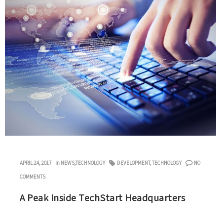
APRIL 24, 2017
In
NEWS
,
TECHNOLOGY
DEVELOPMENT
,
TECHNOLOGY
NO
COMMENTS
A Peak Inside TechStart Headquarters
Lorem ipsum dolor sit amet, consectetuer adipiscing