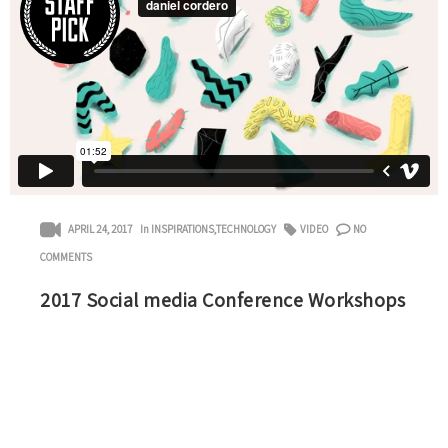
APRIL 24, 2017
In
INSPIRATIONS
,
TECHNOLOGY
VIDEO
NO
COMMENTS
2017 Social media Conference Workshops
Lorem ipsum dolor sit amet, consectetuer adipiscing
elit, sed diam nonummy nibh euismod tincidunt ut
laoreet dolore magna aliquam erat volutpat. Ut wisi
enim ad […]