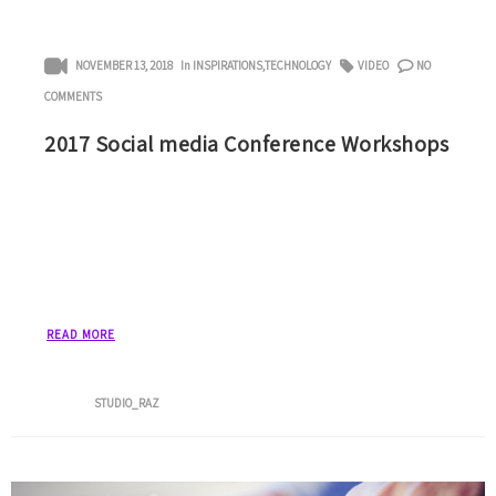
NOVEMBER 13, 2018
In
INSPIRATIONS
,
TECHNOLOGY
VIDEO
NO
COMMENTS
2017 Social media Conference Workshops
Lorem ipsum dolor sit amet, consectetuer adipiscing
elit, sed diam nonummy nibh euismod tincidunt ut
laoreet dolore magna aliquam erat volutpat. Ut wisi
enim ad […]
READ MORE
Posted by
STUDIO_RAZ